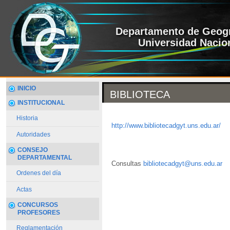
Departamento de Geogr
Universidad Nacion
INICIO
BIBLIOTECA
INSTITUCIONAL
Historia
http://www.bibliotecadgyt.uns.edu.ar/
Autoridades
CONSEJO
DEPARTAMENTAL
Consultas
bibliotecadgyt@uns.edu.ar
Ordenes del día
Actas
CONCURSOS
PROFESORES
Reglamentación