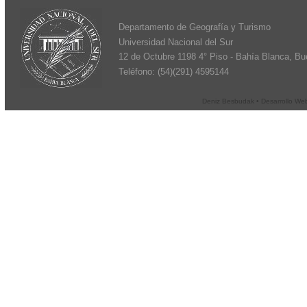
Departamento de Geografía y Turismo
Universidad Nacional del Sur
12 de Octubre 1198 4° Piso - Bahía Blanca, Bue
Teléfono: (54)(291) 4595144
Deniz Besbudak • Desarrollo We