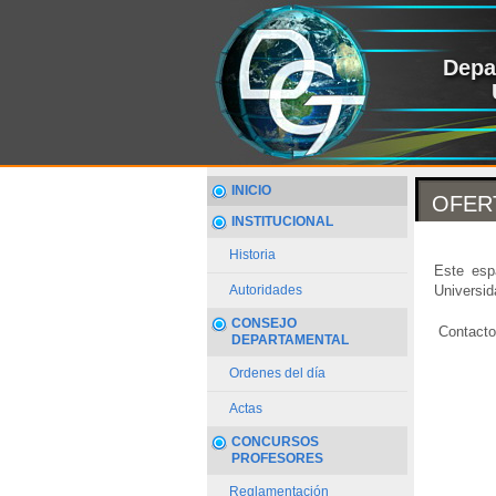
Depa
INICIO
OFER
INSTITUCIONAL
Historia
Este espa
Universid
Autoridades
CONSEJO
Contacto
DEPARTAMENTAL
Ordenes del día
Actas
CONCURSOS
PROFESORES
Reglamentación