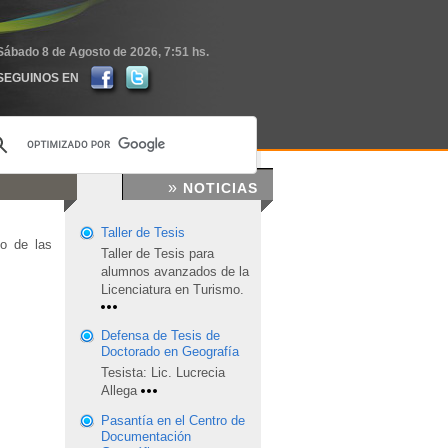
Sábado 8 de Agosto de 2026,
7:51 hs.
SEGUINOS EN
»
NOTICIAS
Taller de Tesis
o de las
Taller de Tesis para
alumnos avanzados de la
Licenciatura en Turismo.
Defensa de Tesis de
Doctorado en Geografía
Tesista: Lic. Lucrecia
Allega
Pasantía en el Centro de
Documentación