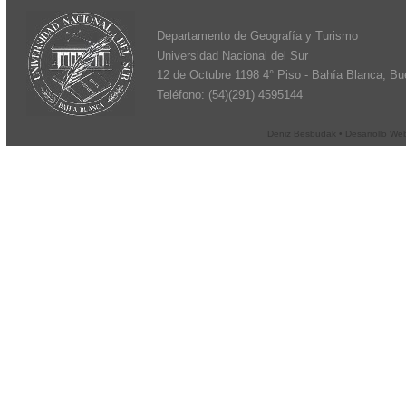
Departamento de Geografía y Turismo
Universidad Nacional del Sur
12 de Octubre 1198 4° Piso - Bahía Blanca, Bue
Teléfono: (54)(291) 4595144
Deniz Besbudak • Desarrollo We