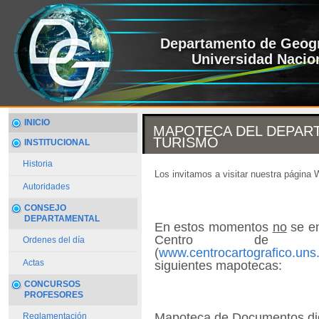
Departamento de Geogr
Universidad Nacion
INICIO
MAPOTECA DEL DEPAR
TURISMO
INSTITUCIONAL
Historia
Los invitamos a visitar nuestra págin
Autoridades
CONSEJO
DEPARTAMENTAL
En estos momentos
no
se en
Centro de Docu
Ordenes del día
(
www.centrocartografico.uns
Actas
siguientes mapotecas:
CONCURSOS
PROFESORES
Mapoteca de Documentos dig
Reglamentación